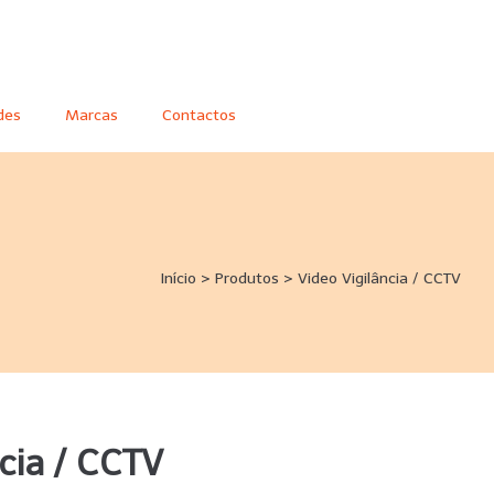
des
Marcas
Contactos
Início
>
Produtos
>
Video Vigilância / CCTV
cia / CCTV