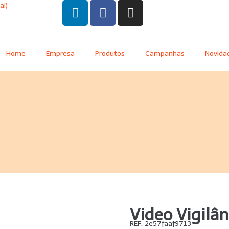
al)
Home
Empresa
Produtos
Campanhas
Novida
Video Vigilân
REF:
2e57faaf9713