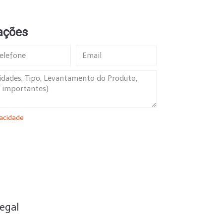
ações
vacidade
SUBMETER
egal