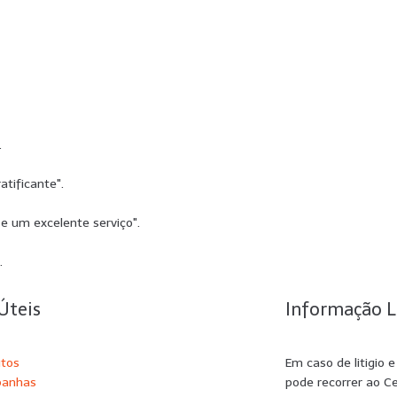
.
atificante".
e um excelente serviço".
.
Úteis
Informação L
utos
Em caso de litigio 
anhas
pode recorrer ao C