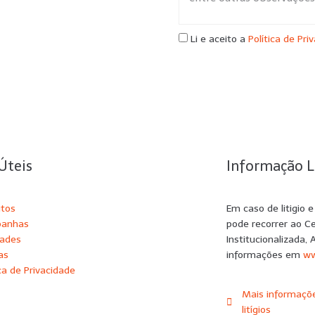
Li e aceito a
Política de Pri
Úteis
Informação L
utos
Em caso de litigio 
anhas
pode recorrer ao C
dades
Institucionalizada, 
as
informações em
ww
ica de Privacidade
Mais informaçõe
litígios