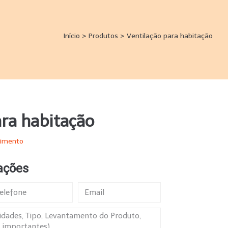
Início
>
Produtos
>
Ventilação para habitação
ara habitação
cimento
ações