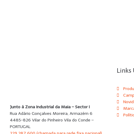
Links 
Prod
Camp
Novi
Junto á Zona Industrial da Maia – Sector I
Marc
Rua Adário Gonçalves Moreira, Armazém 6
Polít
4485-826 Vilar do Pinheiro Vila do Conde –
PORTUGAL
229 287 600 (chamada para rede fixa nacional)