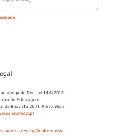
vacidade
SUBMETER
egal
e ao abrigo do Dec. Lei 144/2015,
entro de Arbitragem
Av. da Boavista 2671, Porto. Mais
w.consumidor.pt
s sobre a resolução alternativa