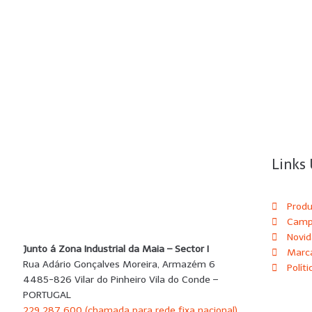
Links 
Prod
Camp
Novi
Junto á Zona Industrial da Maia – Sector I
Marc
Rua Adário Gonçalves Moreira, Armazém 6
Polít
4485-826 Vilar do Pinheiro Vila do Conde –
PORTUGAL
229 287 600 (chamada para rede fixa nacional)