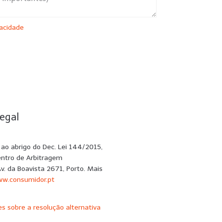
vacidade
SUBMETER
egal
e ao abrigo do Dec. Lei 144/2015,
entro de Arbitragem
Av. da Boavista 2671, Porto. Mais
w.consumidor.pt
s sobre a resolução alternativa