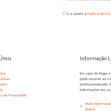
Li e aceito a
Política de Pri
Úteis
Informação L
utos
Em caso de litigio 
anhas
pode recorrer ao C
dades
Institucionalizada, 
as
informações em
ww
ica de Privacidade
Mais informaçõe
litígios