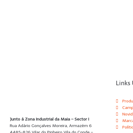
Links 
Prod
Camp
Novi
Junto á Zona Industrial da Maia – Sector I
Marc
Rua Adário Gonçalves Moreira, Armazém 6
Polít
4485-826 Vilar do Pinheiro Vila do Conde –