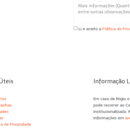
Li e aceito a
Política de Pri
Úteis
Informação L
utos
Em caso de litigio 
anhas
pode recorrer ao C
dades
Institucionalizada, 
as
informações em
ww
ica de Privacidade