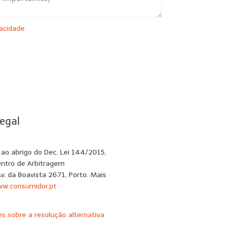
vacidade
SUBMETER
egal
e ao abrigo do Dec. Lei 144/2015,
entro de Arbitragem
Av. da Boavista 2671, Porto. Mais
w.consumidor.pt
s sobre a resolução alternativa