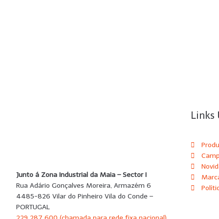
Links 
Prod
Camp
Novi
Junto á Zona Industrial da Maia – Sector I
Marc
Rua Adário Gonçalves Moreira, Armazém 6
Polít
4485-826 Vilar do Pinheiro Vila do Conde –
PORTUGAL
229 287 600 (chamada para rede fixa nacional)