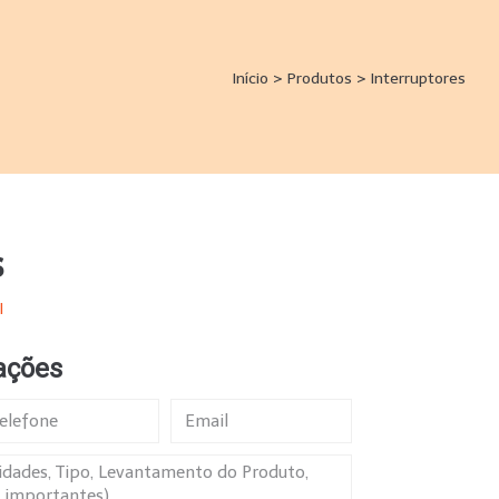
Início
>
Produtos
>
Interruptores
s
l
ações