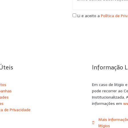
Li e aceito a
Política de Pri
Úteis
Informação L
utos
Em caso de litigio 
anhas
pode recorrer ao C
dades
Institucionalizada, 
as
informações em
ww
ica de Privacidade
Mais informaçõe
litígios