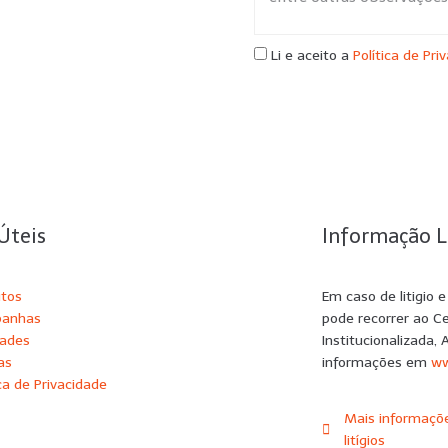
Li e aceito a
Política de Pri
Úteis
Informação L
utos
Em caso de litigio 
anhas
pode recorrer ao C
dades
Institucionalizada, 
as
informações em
ww
ica de Privacidade
Mais informaçõe
litígios