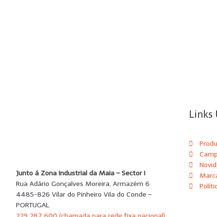
Links 
Prod
Camp
Novi
Junto á Zona Industrial da Maia – Sector I
Marc
Rua Adário Gonçalves Moreira, Armazém 6
Polít
4485-826 Vilar do Pinheiro Vila do Conde –
PORTUGAL
229 287 600 (chamada para rede fixa nacional)