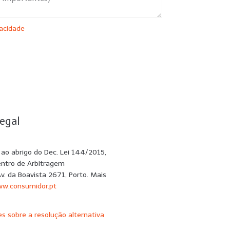
vacidade
SUBMETER
egal
e ao abrigo do Dec. Lei 144/2015,
entro de Arbitragem
Av. da Boavista 2671, Porto. Mais
w.consumidor.pt
s sobre a resolução alternativa